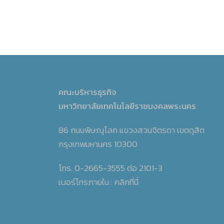
คณะบริหารธุรกิจ
มหาวิทยาลัยเทคโนโลยีราชมงคลพระนคร
86 ถนนพิษณุโลก แขวงสวนจิตรดา เขตดุสิต
กรุงเทพมหานคร 10300
โทร. 0-2665-3555 ต่อ 2101-3
เบอร์โทรภายใน :
คลิกที่นี่