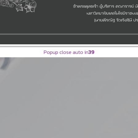
Popup close auto in
37