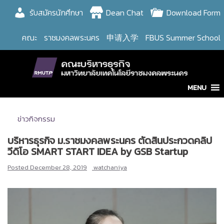
Skip
รับสมัครนักศึกษา
Dean Chat
Download Form
to
content
คณะ
ราชมงคลพระนคร
申请入学
FBUS Summer School
MENU
ข่าวกิจกรรม
บริหารธุรกิจ ม.ราชมงคลพระนคร ตัดสินประกวดคลิป
วีดิโอ SMART START IDEA by GSB Startup
Posted
December 28, 2019
watchaniya