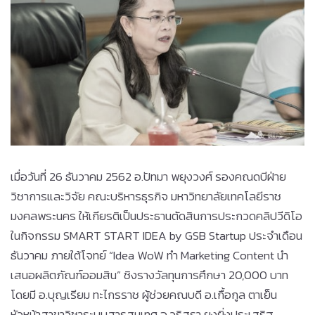
เมื่อวันที่ 26 ธันวาคม 2562 อ.ปัทมา พยุงวงศ์ รองคณดบีฝ่าย
วิชาการและวิจัย คณะบริหารธุรกิจ มหาวิทยาลัยเทคโลยีราช
มงคลพระนคร ให้เกียรติเป็นประธานตัดสินการประกวดคลิปวีดิโอ
ในกิจกรรม SMART START IDEA by GSB Startup ประจำเดือน
ธันวาคม ภายใต้โจทย์ “Idea WoW ทำ Marketing Content นำ
เสนอผลิตภัณฑ์ออมสิน” ชิงรางวัลทุนการศึกษา 20,000 บาท
โดยมี อ.บุญเรียม ทะไกรราช ผู้ช่วยคณบดี อ.เกื้อกูล ตาเย็น
หัวหน้าสาขาวิชาระบบสารสนเทศ อ.วริสรา ยงยิ่งประเสริฐ