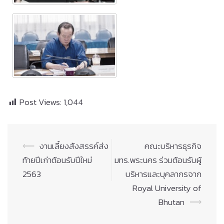
Post Views:
1,044
Post
⟵
งานเลี้ยงสังสรรค์ส่ง
คณะบริหารธุรกิจ​
navigation
ท้ายปีเก่าต้อนรับปีใหม่
มทร.พระนคร​ ร่วมต้อนรับผู้
2563
บริหารและบุคลากร​จาก
Royal University of
Bhutan
⟶