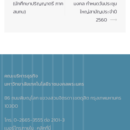
(นักศึกษาปริญญาตรี ภาค
มงคล กำหนดวันประชุม
สมทบ)
ใหญ่สามัญประจำปี
2560
⟶
คณะบริหารธุรกิจ
มหาวิทยาลัยเทคโนโลยีราชมงคลพระนคร
86 ถนนพิษณุโลก แขวงสวนจิตรดา เขตดุสิต กรุงเทพมหานคร
10300
โทร. 0-2665-3555 ต่อ 2101-3
เบอร์โทรภายใน :
คลิกที่นี่