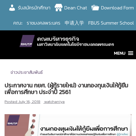
Skip
รับสมัครนักศึกษา
Dean Chat
Download Form
to
content
คณะ
ราชมงคลพระนคร
申请入学
FBUS Summer School
MENU
ข่าวประชาสัมพันธ์
ประกาศงาน กยศ. (ผู้กู้รายใหม่) งานกองทุนเงินให้กู้ยืม
เพื่อการศึกษา ประจำปี 2561
Posted
July 16, 2018
watchaniya