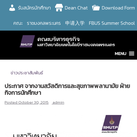
Skip
รับสมัครนักศึกษา
Dean Chat
Download Form
to
content
คณะ
ราชมงคลพระนคร
申请入学
FBUS Summer School
MENU
ข่าวประชาสัมพันธ์
ประกาศ จากงานสวัสดิการและสุขภาพพลานามัย ฝ่าย
กิจการนักศึกษา
Posted
October 30, 2015
admin