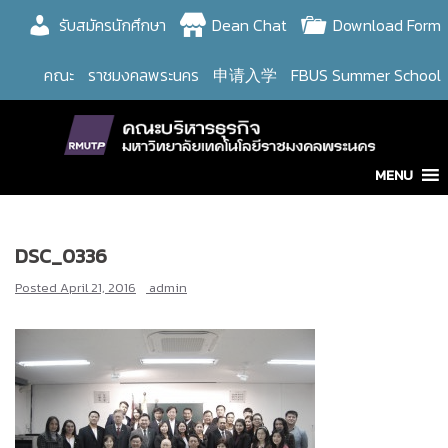
Skip
รับสมัครนักศึกษา
Dean Chat
Download Form
to
content
คณะ
ราชมงคลพระนคร
申请入学
FBUS Summer School
MENU
DSC_0336
Posted
April 21, 2016
admin