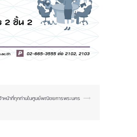
เจ้าหน้าที่ทุกท่านในศูนย์พณิชยการพระนคร
⟶