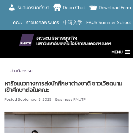
Skip
รับสมัครนักศึกษา
Dean Chat
Download Form
to
content
คณะ
ราชมงคลพระนคร
申请入学
FBUS Summer School
MENU
ข่าวกิจกรรม
หารือแนวทางการส่งนักศึกษาต่างชาติ ชาวเวียดนาม
เข้าศึกษาต่อในคณะ
Posted
September 5, 2025
Business RMUTP