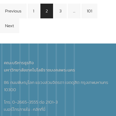
Posts
Previous
1
2
3
…
101
pagination
Next
คณะบริหารธุรกิจ
มหาวิทยาลัยเทคโนโลยีราชมงคลพระนคร
86 ถนนพิษณุโลก แขวงสวนจิตรดา เขตดุสิต กรุงเทพมหานคร
10300
โทร. 0-2665-3555 ต่อ 2101-3
เบอร์โทรภายใน :
คลิกที่นี่