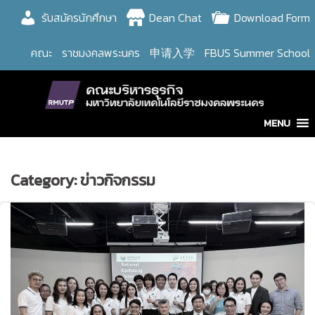
Skip
รับสมัครนักศึกษา
Dean Chat
Download Form
to
content
คณะ
ราชมงคลพระนคร
申请入学
FBUS Summer School
MENU
Category:
ข่าวกิจกรรม