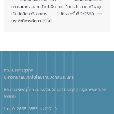
navigation
ทหาร และรายงานตัวเข้าฝึก
มหาวิทยาลัย สายสนับสนุน
เป็นนักศึกษาวิชาทหาร
1 อัตรา ครั้งที่ 2/2568
⟶
ประจำปีการศึกษา 2568
คณะบริหารธุรกิจ
มหาวิทยาลัยเทคโนโลยีราชมงคลพระนคร
86 ถนนพิษณุโลก แขวงสวนจิตรดา เขตดุสิต กรุงเทพมหานคร
10300
โทร. 0-2665-3555 ต่อ 2101-3