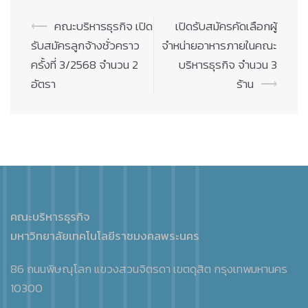
Post
⟵
คณะบริหารธุรกิจ เปิด
เปิดรับสมัครคัดเลือกผู้
navigation
รับสมัครลูกจ้างชั่วคราว
จำหน่ายอาหารภายในคณะ
ครั้งที่ 3/2568 จำนวน 2
บริหารธุรกิจ จำนวน 3
อัตรา
ร้าน
⟶
คณะบริหารธุรกิจ
มหาวิทยาลัยเทคโนโลยีราชมงคลพระนคร
86 ถนนพิษณุโลก แขวงสวนจิตรดา เขตดุสิต กรุงเทพมหานคร
10300